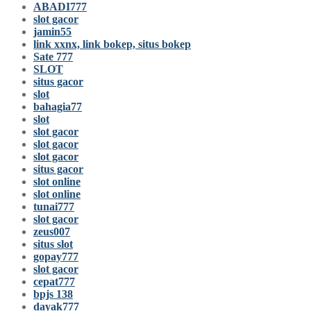
ABADI777
slot gacor
jamin55
link xxnx, link bokep, situs bokep
Sate 777
SLOT
situs gacor
slot
bahagia77
slot
slot gacor
slot gacor
slot gacor
situs gacor
slot online
slot online
tunai777
slot gacor
zeus007
situs slot
gopay777
slot gacor
cepat777
bpjs 138
dayak777