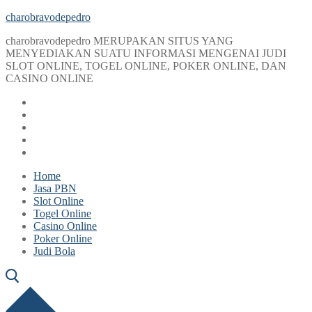
Lompat
Menu
Tutup
charobravodepedro
ke
charobravodepedro MERUPAKAN SITUS YANG
konten
MENYEDIAKAN SUATU INFORMASI MENGENAI JUDI
SLOT ONLINE, TOGEL ONLINE, POKER ONLINE, DAN
CASINO ONLINE
Home
Jasa PBN
Slot Online
Togel Online
Casino Online
Poker Online
Judi Bola