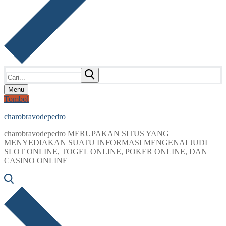
Cari:
Menu
Tombol
charobravodepedro
charobravodepedro MERUPAKAN SITUS YANG
MENYEDIAKAN SUATU INFORMASI MENGENAI JUDI
SLOT ONLINE, TOGEL ONLINE, POKER ONLINE, DAN
CASINO ONLINE