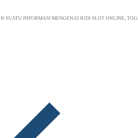
AN SUATU INFORMASI MENGENAI JUDI SLOT ONLINE, TOG