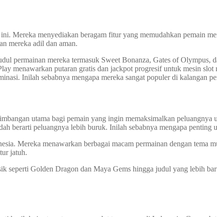
ri ini. Mereka menyediakan beragam fitur yang memudahkan pemain me
an mereka adil dan aman.
ul permainan mereka termasuk Sweet Bonanza, Gates of Olympus, dan
Play menawarkan putaran gratis dan jackpot progresif untuk mesin sl
ominasi. Inilah sebabnya mengapa mereka sangat populer di kalangan pe
i pertimbangan utama bagi pemain yang ingin memaksimalkan peluangn
ah berarti peluangnya lebih buruk. Inilah sebabnya mengapa pentin
ndonesia. Mereka menawarkan berbagai macam permainan dengan tema m
tur jatuh.
k seperti Golden Dragon dan Maya Gems hingga judul yang lebih baru 
.