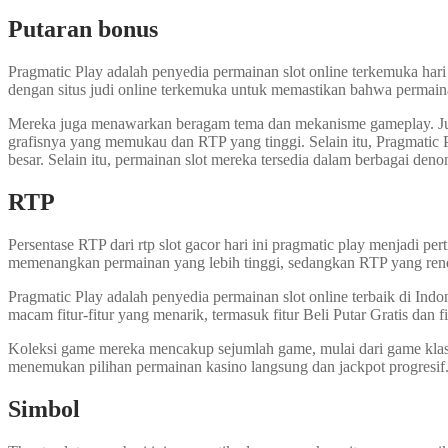
Putaran bonus
Pragmatic Play adalah penyedia permainan slot online terkemuka ha
dengan situs judi online terkemuka untuk memastikan bahwa permain
Mereka juga menawarkan beragam tema dan mekanisme gameplay. Jud
grafisnya yang memukau dan RTP yang tinggi. Selain itu, Pragmatic 
besar. Selain itu, permainan slot mereka tersedia dalam berbagai den
RTP
Persentase RTP dari rtp slot gacor hari ini pragmatic play menjad
memenangkan permainan yang lebih tinggi, sedangkan RTP yang rend
Pragmatic Play adalah penyedia permainan slot online terbaik di I
macam fitur-fitur yang menarik, termasuk fitur Beli Putar Gratis dan fi
Koleksi game mereka mencakup sejumlah game, mulai dari game klasi
menemukan pilihan permainan kasino langsung dan jackpot progresif
Simbol